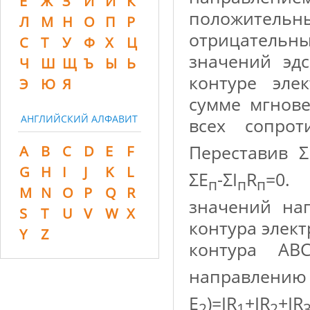
Ё
Ж
З
И
Й
К
положите
Л
М
Н
О
П
Р
отрицательн
С
Т
У
Ф
Х
Ц
значений эд
Ч
Ш
Щ
Ъ
Ы
Ь
контуре эле
Э
Ю
Я
сумме мгнов
АНГЛИЙСКИЙ АЛФАВИТ
всех сопро
Переставив Σ
A
B
C
D
E
F
G
H
I
J
K
L
ΣE
-ΣI
R
=0.
п
п
п
M
N
O
P
Q
R
значений на
S
T
U
V
W
X
контура элек
Y
Z
контура АВ
направлению 
E
)=IR
+IR
+IR
2
1
2