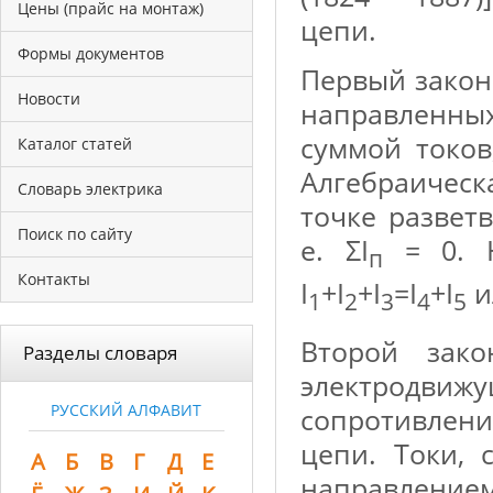
Цены (прайс на монтаж)
цепи.
Формы документов
Первый закон
Новости
направленны
суммой токов
Каталог статей
Алгебраическа
Словарь электрика
точке разветв
Поиск по сайту
е. ΣI
= 0. Н
п
Контакты
I
+I
+I
=I
+I
и
1
2
3
4
5
Второй зако
Разделы словаря
электродвижу
РУССКИЙ АЛФАВИТ
сопротивлен
цепи. Токи,
А
Б
В
Г
Д
Е
направлен