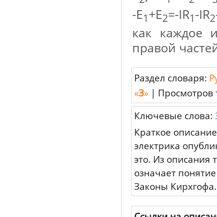
-E
+E
=-IR
-IR
1
2
1
2
как каждое 
правой частей
Раздел словаря:
Р
«
З
»
|
Просмотров 
Ключевые слова:
Краткое описание
электрика опубли
это. Из описания 
означает понятие
Законы Кирхгофа.
Ссылки на описан