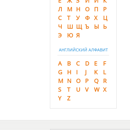
Ё
Ж
З
И
Й
К
Л
М
Н
О
П
Р
С
Т
У
Ф
Х
Ц
Ч
Ш
Щ
Ъ
Ы
Ь
Э
Ю
Я
АНГЛИЙСКИЙ АЛФАВИТ
A
B
C
D
E
F
G
H
I
J
K
L
M
N
O
P
Q
R
S
T
U
V
W
X
Y
Z