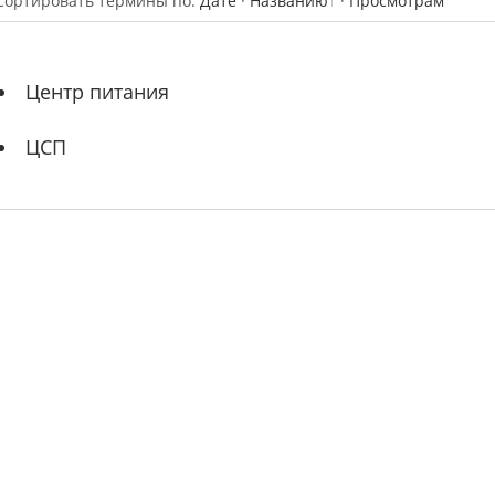
Сортировать термины по:
Дате
·
Названию
·
Просмотрам
Центр питания
ЦСП