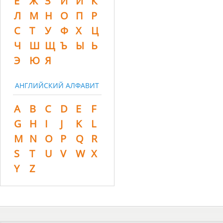
Ё
Ж
З
И
Й
К
Л
М
Н
О
П
Р
С
Т
У
Ф
Х
Ц
Ч
Ш
Щ
Ъ
Ы
Ь
Э
Ю
Я
АНГЛИЙСКИЙ АЛФАВИТ
A
B
C
D
E
F
G
H
I
J
K
L
M
N
O
P
Q
R
S
T
U
V
W
X
Y
Z