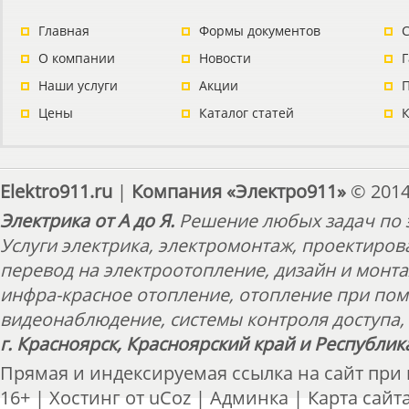
Главная
Формы документов
С
О компании
Новости
Наши услуги
Акции
П
Цены
Каталог статей
Elektro911.ru
|
Компания «Электро911»
© 2014
Электрика от А до Я.
Решение любых задач по э
Услуги электрика, электромонтаж, проектиров
перевод на электроотопление, дизайн и монт
инфра-красное отопление, отопление при пом
видеонаблюдение, системы контроля доступа, 
г. Красноярск, Красноярский край и Республик
Прямая и индексируемая ссылка на сайт при
16+ |
Хостинг от
uCoz
|
Админка
|
Карта сайт