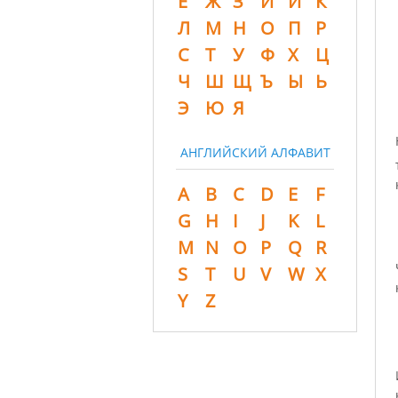
Ё
Ж
З
И
Й
К
Л
М
Н
О
П
Р
С
Т
У
Ф
Х
Ц
Ч
Ш
Щ
Ъ
Ы
Ь
Э
Ю
Я
АНГЛИЙСКИЙ АЛФАВИТ
A
B
C
D
E
F
G
H
I
J
K
L
M
N
O
P
Q
R
S
T
U
V
W
X
Y
Z