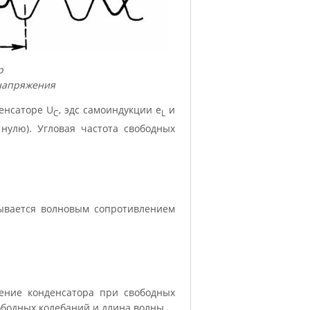
р
 напряжения
енсаторе U
, эдс самоиндукции e
и
C
L
нулю). Угловая частота свободных
зывается волновым сопротивлением
ение конденсатора при свободных
вободных колебаний и длина волны