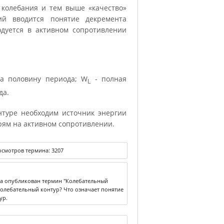
 колебания и тем выше «качество»
ний вводится понятие декремента
одуется в активном сопротивлении
за половину периода; W
- полная
L
да.
нтуре необходим источник энергии
рям на активном сопротивлении.
смотров термина:
3207
ка опубликован термин "Колебательный
 Колебательный контур? Что означает понятие
ур.