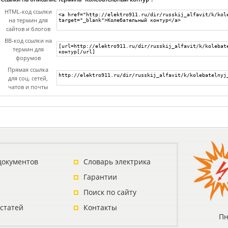
HTML-код ссылки
на термин для
сайтов и блогов
BB-код ссылки на
термин для
форумов
Прямая ссылка
для соц. сетей,
чатов и почты
документов
Словарь электрика
Гарантии
Поиск по сайту
 статей
Контакты
Пн