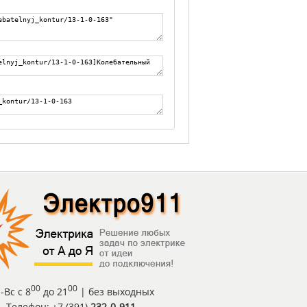
00
00
-Вс с 8
до 21
| без выходных
Телефон: +7 (391)
232-0-911