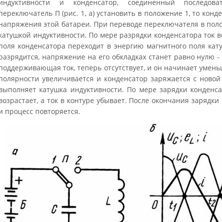
индуктивности и конденсатор, соединенный последов
переключатель П (рис. 1, а) установить в положение 1, то конд
напряжения этой батареи. При переводе переключателя в поло
катушкой индуктивности. По мере разрядки конденсатора ток в
поля конденсатора переходит в энергию магнитного поля кат
разрядится, напряжение на его обкладках станет равно нулю - 
поддерживающая ток, теперь отсутствует, и он начинает умен
полярности увеличивается и конденсатор заряжается с новой
выполняет катушка индуктивности. По мере зарядки конденса
возрастает, а ток в контуре убывает. После окончания зарядк
и процесс повторяется.