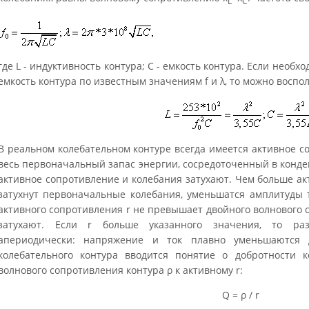
L
C
где L - индуктивность контура; С - емкость контура. Если необ
емкость контура по известным значениям f и λ, то можно воспо
В реальном колебательном контуре всегда имеется активное с
весь первоначальный запас энергии, сосредоточенный в конде
активное сопротивление и колебания затухают. Чем больше ак
затухнут первоначальные колебания, уменьшатся амплитуды 
активного сопротивления r не превышает двойного волнового 
затухают. Если r больше указанного значения, то раз
апериодически: напряжение и ток плавно уменьшаются 
колебательного контура вводится понятие о добротности
волнового сопротивления контура ρ к активному r:
Q = ρ / r