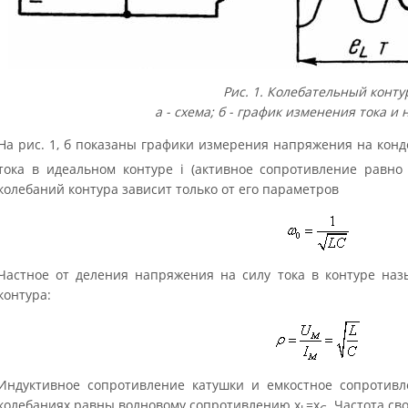
Рис. 1. Колебательный конту
а - схема; б - график изменения тока и
На рис. 1, б показаны графики измерения напряжения на конд
тока в идеальном контуре i (активное сопротивление равно 
колебаний контура зависит только от его параметров
Частное от деления напряжения на силу тока в контуре на
контура:
Индуктивное сопротивление катушки и емкостное сопротивл
колебаниях равны волновому сопротивлению x
=x
. Частота с