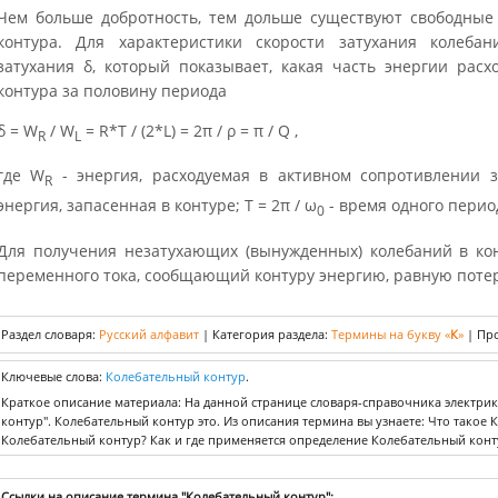
Чем больше добротность, тем дольше существуют свободные
контура. Для характеристики скорости затухания колеба
затухания δ, который показывает, какая часть энергии расх
контура за половину периода
δ = W
/ W
= R*T / (2*L) = 2π / ρ = π / Q ,
R
L
где W
- энергия, расходуемая в активном сопротивлении 
R
энергия, запасенная в контуре; Т = 2π / ω
- время одного перио
0
Для получения незатухающих (вынужденных) колебаний в ко
переменного тока, сообщающий контуру энергию, равную поте
Раздел словаря:
Русский алфавит
|
Категория раздела:
Термины на букву «
К
»
|
Про
Ключевые слова:
Колебательный контур
.
Краткое описание материала: На данной странице словаря-справочника электри
контур". Колебательный контур это. Из описания термина вы узнаете: Что такое
Колебательный контур? Как и где применяется определение Колебательный конт
Ссылки на описание термина "Колебательный контур":