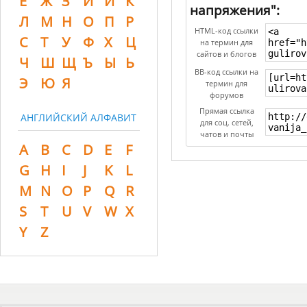
Ё
Ж
З
И
Й
К
напряжения":
Л
М
Н
О
П
Р
HTML-код ссылки
С
Т
У
Ф
Х
Ц
на термин для
сайтов и блогов
Ч
Ш
Щ
Ъ
Ы
Ь
BB-код ссылки на
Э
Ю
Я
термин для
форумов
Прямая ссылка
АНГЛИЙСКИЙ АЛФАВИТ
для соц. сетей,
чатов и почты
A
B
C
D
E
F
G
H
I
J
K
L
M
N
O
P
Q
R
S
T
U
V
W
X
Y
Z