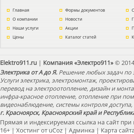
Главная
Формы документов
С
О компании
Новости
Наши услуги
Акции
П
Цены
Каталог статей
Elektro911.ru
|
Компания «Электро911»
© 2014
Электрика от А до Я.
Решение любых задач по э
Услуги электрика, электромонтаж, проектиров
перевод на электроотопление, дизайн и монт
инфра-красное отопление, отопление при пом
видеонаблюдение, системы контроля доступа, 
г. Красноярск, Красноярский край и Республик
Прямая и индексируемая ссылка на сайт при
16+ |
Хостинг от
uCoz
|
Админка
|
Карта сайт