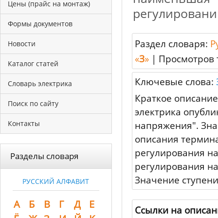
Цены (прайс на монтаж)
регулировани
Формы документов
Раздел словаря:
Р
Новости
«
З
»
|
Просмотров 
Каталог статей
Ключевые слова:
Словарь электрика
Краткое описание
Поиск по сайту
электрика опубли
Контакты
напряжения". Зна
описания термина
регулирования на
Разделы словаря
регулирования на
Значение ступен
РУССКИЙ АЛФАВИТ
А
Б
В
Г
Д
Е
Ссылки на описан