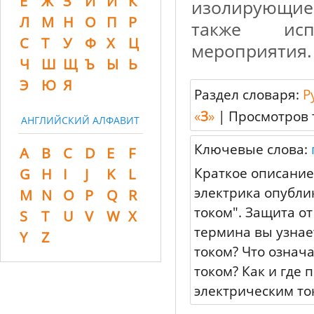
Ё
Ж
З
И
Й
К
изолирующие
Л
М
Н
О
П
Р
также исп
С
Т
У
Ф
Х
Ц
мероприятия.
Ч
Ш
Щ
Ъ
Ы
Ь
Э
Ю
Я
Раздел словаря:
Р
«
З
»
|
Просмотров 
АНГЛИЙСКИЙ АЛФАВИТ
Ключевые слова:
A
B
C
D
E
F
Краткое описание
G
H
I
J
K
L
электрика опубли
M
N
O
P
Q
R
током". Защита о
S
T
U
V
W
X
термина вы узнае
Y
Z
током? Что означ
током? Как и где
электрическим то