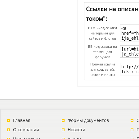
Ссылки на описан
током":
HTML-код ссылки
на термин для
сайтов и блогов
BB-код ссылки на
термин для
форумов
Прямая ссылка
для соц. сетей,
чатов и почты
Главная
Формы документов
С
О компании
Новости
Наши услуги
Акции
П