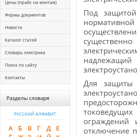
Цены (прайс на монтаж)
Под защитой
Формы документов
нормативно
Новости
осуществлени
существенн
Каталог статей
электричес
Словарь электрика
надлежащий 
Поиск по сайту
электроустано
Контакты
Для защиты 
электроустан
Разделы словаря
предосторо
токоведущи
РУССКИЙ АЛФАВИТ
ограждений 
А
Б
В
Г
Д
Е
отключение п