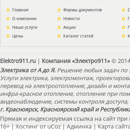
Главная
Формы документов
С
О компании
Новости
Наши услуги
Акции
П
Цены
Каталог статей
Elektro911.ru
|
Компания «Электро911»
© 2014
Электрика от А до Я.
Решение любых задач по э
Услуги электрика, электромонтаж, проектиров
перевод на электроотопление, дизайн и монт
инфра-красное отопление, отопление при пом
видеонаблюдение, системы контроля доступа, 
г. Красноярск, Красноярский край и Республик
Прямая и индексируемая ссылка на сайт при
16+ |
Хостинг от
uCoz
|
Админка
|
Карта сайт