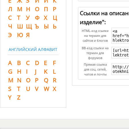
Ё
Ж
З
И
Й
К
Л
М
Н
О
П
Р
Ссылки на описа
С
Т
У
Ф
Х
Ц
изделие":
Ч
Ш
Щ
Ъ
Ы
Ь
HTML-код ссылки
Э
Ю
Я
на термин для
сайтов и блогов
BB-код ссылки на
АНГЛИЙСКИЙ АЛФАВИТ
термин для
форумов
A
B
C
D
E
F
Прямая ссылка
для соц. сетей,
G
H
I
J
K
L
чатов и почты
M
N
O
P
Q
R
S
T
U
V
W
X
Y
Z