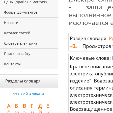
Цены (прайс на монтаж)
- защищен
Формы документов
выполненно
исключается 
Новости
Каталог статей
Раздел словаря:
Р
Словарь электрика
«
В
»
|
Просмотров 
Поиск по сайту
Ключевые слова:
Контакты
Краткое описание
электрика опубл
изделие". Водоза
Разделы словаря
описания термина
электротехническ
РУССКИЙ АЛФАВИТ
электротехническ
А
Б
В
Г
Д
Е
Водозащищенное 