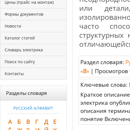
Цены (прайс на монтаж)
или детал
Формы документов
изолированн
часто спос
Новости
структурных 
Каталог статей
отличающейся
Словарь электрика
Раздел словаря:
Р
Поиск по сайту
«
В
»
|
Просмотров 
Контакты
Ключевые слова:
Разделы словаря
Краткое описание
электрика опубли
РУССКИЙ АЛФАВИТ
описания термина
понятие Включени
А
Б
В
Г
Д
Е