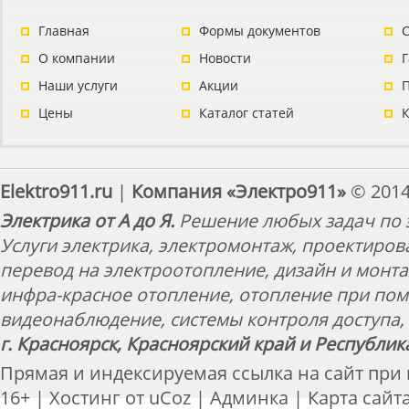
Главная
Формы документов
С
О компании
Новости
Наши услуги
Акции
П
Цены
Каталог статей
Elektro911.ru
|
Компания «Электро911»
© 2014
Электрика от А до Я.
Решение любых задач по э
Услуги электрика, электромонтаж, проектиров
перевод на электроотопление, дизайн и монт
инфра-красное отопление, отопление при пом
видеонаблюдение, системы контроля доступа, 
г. Красноярск, Красноярский край и Республик
Прямая и индексируемая ссылка на сайт при
16+ |
Хостинг от
uCoz
|
Админка
|
Карта сайт