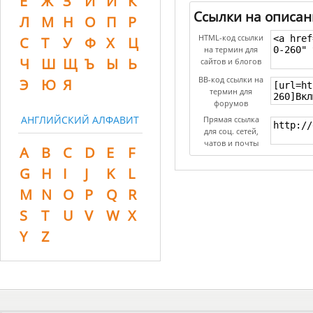
Ё
Ж
З
И
Й
К
Ссылки на описан
Л
М
Н
О
П
Р
HTML-код ссылки
С
Т
У
Ф
Х
Ц
на термин для
Ч
Ш
Щ
Ъ
Ы
Ь
сайтов и блогов
BB-код ссылки на
Э
Ю
Я
термин для
форумов
АНГЛИЙСКИЙ АЛФАВИТ
Прямая ссылка
для соц. сетей,
чатов и почты
A
B
C
D
E
F
G
H
I
J
K
L
M
N
O
P
Q
R
S
T
U
V
W
X
Y
Z