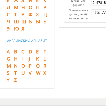
Ё
Ж
З
И
Й
К
термин для
форумов
Л
М
Н
О
П
Р
Прямая ссылка
С
Т
У
Ф
Х
Ц
для соц. сетей,
чатов и почты
Ч
Ш
Щ
Ъ
Ы
Ь
Э
Ю
Я
АНГЛИЙСКИЙ АЛФАВИТ
A
B
C
D
E
F
G
H
I
J
K
L
M
N
O
P
Q
R
S
T
U
V
W
X
Y
Z