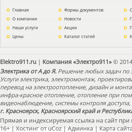
Главная
Формы документов
С
О компании
Новости
Наши услуги
Акции
П
Цены
Каталог статей
Elektro911.ru
|
Компания «Электро911»
© 2014
Электрика от А до Я.
Решение любых задач по э
Услуги электрика, электромонтаж, проектиров
перевод на электроотопление, дизайн и монт
инфра-красное отопление, отопление при пом
видеонаблюдение, системы контроля доступа, 
г. Красноярск, Красноярский край и Республик
Прямая и индексируемая ссылка на сайт при
16+ |
Хостинг от
uCoz
|
Админка
|
Карта сайт