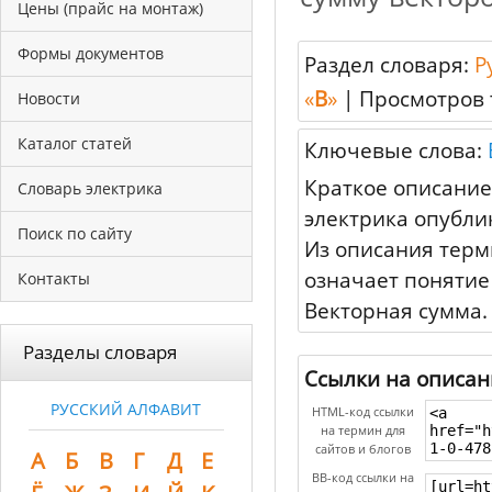
Цены (прайс на монтаж)
Формы документов
Раздел словаря:
Р
«
В
»
|
Просмотров 
Новости
Каталог статей
Ключевые слова:
Краткое описание
Словарь электрика
электрика опубли
Поиск по сайту
Из описания терм
означает понятие
Контакты
Векторная сумма.
Разделы словаря
Ссылки на описан
РУССКИЙ АЛФАВИТ
HTML-код ссылки
на термин для
сайтов и блогов
А
Б
В
Г
Д
Е
BB-код ссылки на