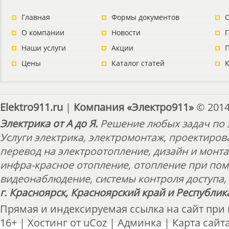
Главная
Формы документов
С
О компании
Новости
Наши услуги
Акции
П
Цены
Каталог статей
Elektro911.ru
|
Компания «Электро911»
© 2014
Электрика от А до Я.
Решение любых задач по э
Услуги электрика, электромонтаж, проектиров
перевод на электроотопление, дизайн и монт
инфра-красное отопление, отопление при пом
видеонаблюдение, системы контроля доступа, 
г. Красноярск, Красноярский край и Республик
Прямая и индексируемая ссылка на сайт при
16+ |
Хостинг от
uCoz
|
Админка
|
Карта сайт