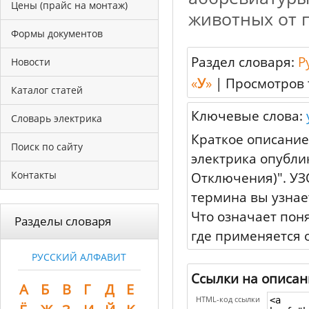
Цены (прайс на монтаж)
животных от 
Формы документов
Раздел словаря:
Р
Новости
«
У
»
|
Просмотров 
Каталог статей
Ключевые слова:
Словарь электрика
Краткое описание
Поиск по сайту
электрика опубли
Контакты
Отключения)". УЗ
термина вы узнае
Что означает пон
Разделы словаря
где применяется 
РУССКИЙ АЛФАВИТ
Ссылки на описан
А
Б
В
Г
Д
Е
HTML-код ссылки