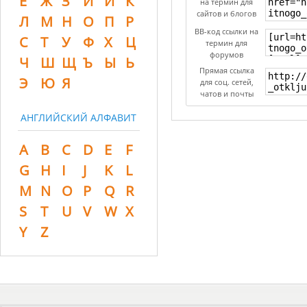
Ё
Ж
З
И
Й
К
на термин для
сайтов и блогов
Л
М
Н
О
П
Р
BB-код ссылки на
С
Т
У
Ф
Х
Ц
термин для
форумов
Ч
Ш
Щ
Ъ
Ы
Ь
Прямая ссылка
Э
Ю
Я
для соц. сетей,
чатов и почты
АНГЛИЙСКИЙ АЛФАВИТ
A
B
C
D
E
F
G
H
I
J
K
L
M
N
O
P
Q
R
S
T
U
V
W
X
Y
Z