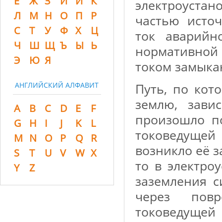
Ё
Ж
З
И
Й
К
электроустан
Л
М
Н
О
П
Р
частью исто
С
Т
У
Ф
Х
Ц
ток аварийн
Ч
Ш
Щ
Ъ
Ы
Ь
нормативно
Э
Ю
Я
током замыка
АНГЛИЙСКИЙ АЛФАВИТ
Путь, по кот
землю, зави
A
B
C
D
E
F
произошло п
G
H
I
J
K
L
токоведущей
M
N
O
P
Q
R
возникло её 
S
T
U
V
W
X
то в электро
Y
Z
заземления с
через пов
токоведущей