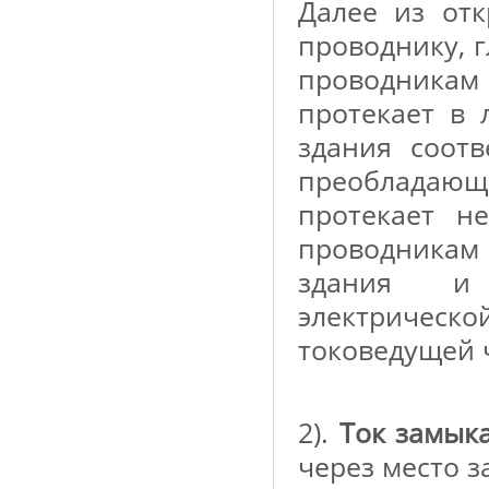
Далее из от
проводнику, 
проводника
протекает в 
здания соотв
преобладаю
протекает н
проводникам 
здания и 
электричес
токоведущей 
2).
Ток замык
через место 