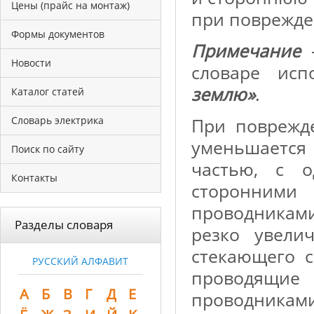
Цены (прайс на монтаж)
при поврежде
Формы документов
Примечание
–
Новости
словаре ис
землю»
.
Каталог статей
Словарь электрика
При поврежд
уменьшается
Поиск по сайту
частью, с о
Контакты
сторонними
проводниками
Разделы словаря
резко увелич
стекающего с
РУССКИЙ АЛФАВИТ
проводящи
А
Б
В
Г
Д
Е
проводник