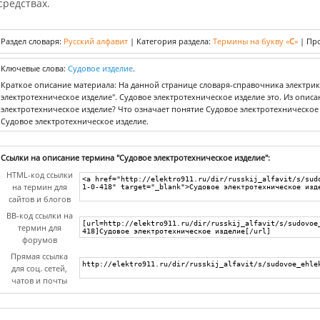
средствах.
Раздел словаря:
Русский алфавит
|
Категория раздела:
Термины на букву «
С
»
|
Про
Ключевые слова:
Судовое изделие
.
Краткое описание материала: На данной странице словаря-справочника электри
электротехническое изделие". Судовое электротехническое изделие это. Из описа
электротехническое изделие? Что означает понятие Судовое электротехническое
Судовое электротехническое изделие.
Ссылки на описание термина "Судовое электротехническое изделие":
HTML-код ссылки
на термин для
сайтов и блогов
BB-код ссылки на
термин для
форумов
Прямая ссылка
для соц. сетей,
чатов и почты