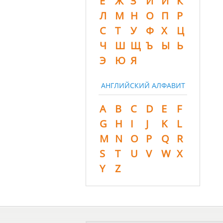
Ё
Ж
З
И
Й
К
Л
М
Н
О
П
Р
С
Т
У
Ф
Х
Ц
Ч
Ш
Щ
Ъ
Ы
Ь
Э
Ю
Я
АНГЛИЙСКИЙ АЛФАВИТ
A
B
C
D
E
F
G
H
I
J
K
L
M
N
O
P
Q
R
S
T
U
V
W
X
Y
Z