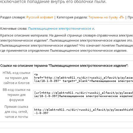
исключается попадание внутрь его оболочки пыли.
Раздел словаря:
Русский алфавит
|
Категория раздела:
Термины на букву «
П
»
|
Пр
Ключевые слова:
Пылезащищенное электротехническое и
.
Краткое описание материала: На данной странице словаря-справочника электр
электротехническое изделие". Пылезащищенное электротехническое изделие это. 
Пылезащищенное электротехническое изделие? Что означает понятие Пылезащищ
где применяется определение Пылезащищенное электротехническое изделие.
Ссылки на описание термина "Пылезащищенное электротехническое изделие":
HTML-код ссылки
на термин для
сайтов и блогов
BB-код ссылки на
термин для
форумов
Прямая ссылка
для соц. сетей,
чатов и почты