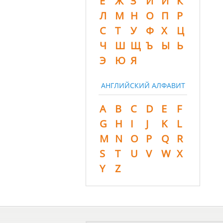
Ё
Ж
З
И
Й
К
Л
М
Н
О
П
Р
С
Т
У
Ф
Х
Ц
Ч
Ш
Щ
Ъ
Ы
Ь
Э
Ю
Я
АНГЛИЙСКИЙ АЛФАВИТ
A
B
C
D
E
F
G
H
I
J
K
L
M
N
O
P
Q
R
S
T
U
V
W
X
Y
Z