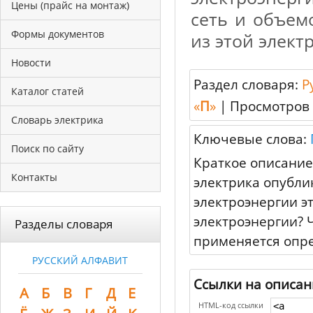
Цены (прайс на монтаж)
сеть и объем
Формы документов
из этой элект
Новости
Раздел словаря:
Р
Каталог статей
«
П
»
|
Просмотров 
Словарь электрика
Ключевые слова:
Поиск по сайту
Краткое описание
Контакты
электрика опубли
электроэнергии эт
электроэнергии? 
Разделы словаря
применяется опре
РУССКИЙ АЛФАВИТ
Ссылки на описан
А
Б
В
Г
Д
Е
HTML-код ссылки