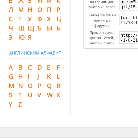
Ё
Ж
З
И
Й
К
на термин для
сайтов и блогов
Л
М
Н
О
П
Р
BB-код ссылки на
С
Т
У
Ф
Х
Ц
термин для
форумов
Ч
Ш
Щ
Ъ
Ы
Ь
Прямая ссылка
Э
Ю
Я
для соц. сетей,
чатов и почты
АНГЛИЙСКИЙ АЛФАВИТ
A
B
C
D
E
F
G
H
I
J
K
L
M
N
O
P
Q
R
S
T
U
V
W
X
Y
Z