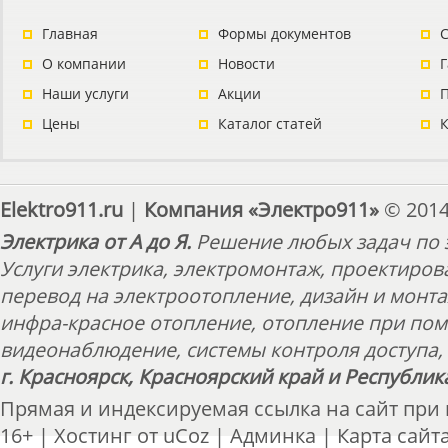
Главная
Формы документов
С
О компании
Новости
Наши услуги
Акции
П
Цены
Каталог статей
Elektro911.ru
|
Компания «Электро911»
© 2014
Электрика от А до Я.
Решение любых задач по э
Услуги электрика, электромонтаж, проектиров
перевод на электроотопление, дизайн и монт
инфра-красное отопление, отопление при пом
видеонаблюдение, системы контроля доступа, 
г. Красноярск, Красноярский край и Республик
Прямая и индексируемая ссылка на сайт при
16+ |
Хостинг от
uCoz
|
Админка
|
Карта сайт