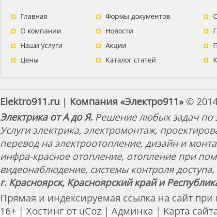
Главная
Формы документов
С
О компании
Новости
Наши услуги
Акции
П
Цены
Каталог статей
Elektro911.ru
|
Компания «Электро911»
© 2014
Электрика от А до Я.
Решение любых задач по э
Услуги электрика, электромонтаж, проектиров
перевод на электроотопление, дизайн и монт
инфра-красное отопление, отопление при пом
видеонаблюдение, системы контроля доступа, 
г. Красноярск, Красноярский край и Республик
Прямая и индексируемая ссылка на сайт при
16+ |
Хостинг от
uCoz
|
Админка
|
Карта сайт