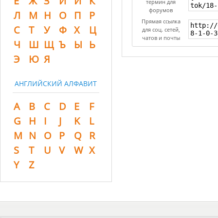
Ё
Ж
З
И
Й
К
термин для
форумов
Л
М
Н
О
П
Р
Прямая ссылка
С
Т
У
Ф
Х
Ц
для соц. сетей,
чатов и почты
Ч
Ш
Щ
Ъ
Ы
Ь
Э
Ю
Я
АНГЛИЙСКИЙ АЛФАВИТ
A
B
C
D
E
F
G
H
I
J
K
L
M
N
O
P
Q
R
S
T
U
V
W
X
Y
Z