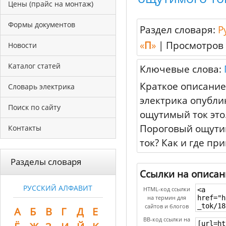
Цены (прайс на монтаж)
Формы документов
Раздел словаря:
Р
«
П
»
|
Просмотров 
Новости
Каталог статей
Ключевые слова:
Краткое описание
Словарь электрика
электрика опубли
Поиск по сайту
ощутимый ток это.
Пороговый ощути
Контакты
ток? Как и где п
Разделы словаря
Ссылки на описан
РУССКИЙ АЛФАВИТ
HTML-код ссылки
на термин для
сайтов и блогов
А
Б
В
Г
Д
Е
BB-код ссылки на