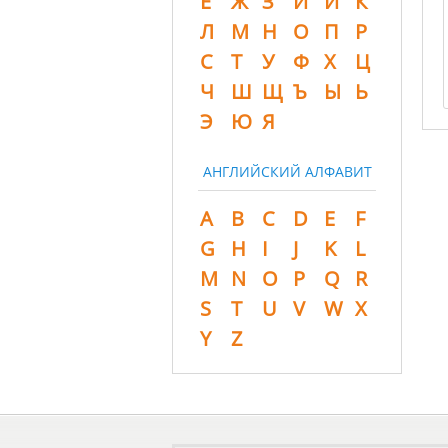
Ё
Ж
З
И
Й
К
Л
М
Н
О
П
Р
С
Т
У
Ф
Х
Ц
Ч
Ш
Щ
Ъ
Ы
Ь
Э
Ю
Я
АНГЛИЙСКИЙ АЛФАВИТ
A
B
C
D
E
F
G
H
I
J
K
L
M
N
O
P
Q
R
S
T
U
V
W
X
Y
Z