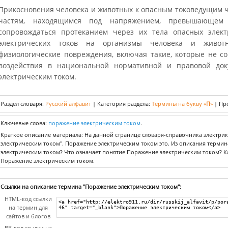
Прикосновения человека и животных к опасным токоведущим 
частям, находящимся под напряжением, превышающем 
сопровождаться протеканием через их тела опасных электр
электрических токов на организмы человека и живот
физиологические повреждения, включая такие, которые не с
воздействия в национальной нормативной и правовой до
электрическим током.
Раздел словаря:
Русский алфавит
|
Категория раздела:
Термины на букву «
П
»
|
Пр
Ключевые слова:
поражение электрическим током
.
Краткое описание материала: На данной странице словаря-справочника электри
электрическим током". Поражение электрическим током это. Из описания термин
электрическим током? Что означает понятие Поражение электрическим током? К
Поражение электрическим током.
Ссылки на описание термина "Поражение электрическим током":
HTML-код ссылки
на термин для
сайтов и блогов
BB-код ссылки на