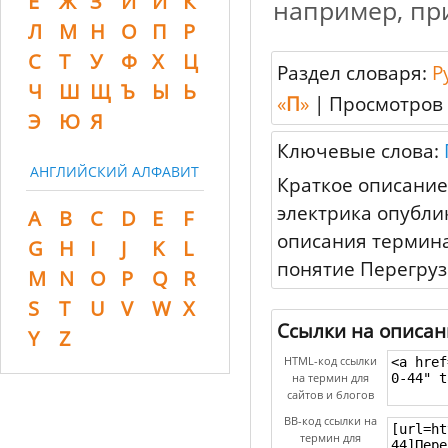
Ё
Ж
З
И
Й
К
например, пр
Л
М
Н
О
П
Р
С
Т
У
Ф
Х
Ц
Раздел словаря:
Р
Ч
Ш
Щ
Ъ
Ы
Ь
«
П
»
|
Просмотров 
Э
Ю
Я
Ключевые слова:
АНГЛИЙСКИЙ АЛФАВИТ
Краткое описание
электрика опублик
A
B
C
D
E
F
описания термина
G
H
I
J
K
L
понятие Перегруз
M
N
O
P
Q
R
S
T
U
V
W
X
Ссылки на описан
Y
Z
HTML-код ссылки
на термин для
сайтов и блогов
BB-код ссылки на
термин для