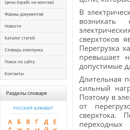
Цены (прайс на монтаж)
В электричес
Формы документов
возникать
Новости
электрически
сверхтоков я
Каталог статей
Перегрузка х
Словарь электрика
превышает н
Поиск по сайту
допустимые д
Контакты
Длительная п
сильный наг
Разделы словаря
Поэтому в эл
от перегру
РУССКИЙ АЛФАВИТ
сверхтока. 
А
Б
В
Г
Д
Е
переходных