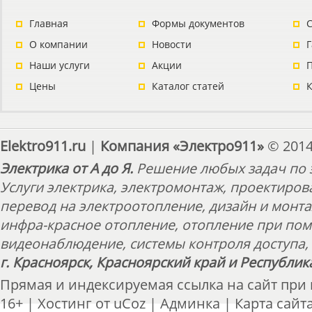
Главная
Формы документов
С
О компании
Новости
Наши услуги
Акции
П
Цены
Каталог статей
Elektro911.ru
|
Компания «Электро911»
© 2014
Электрика от А до Я.
Решение любых задач по э
Услуги электрика, электромонтаж, проектиров
перевод на электроотопление, дизайн и монт
инфра-красное отопление, отопление при пом
видеонаблюдение, системы контроля доступа, 
г. Красноярск, Красноярский край и Республик
Прямая и индексируемая ссылка на сайт при
16+ |
Хостинг от
uCoz
|
Админка
|
Карта сайт