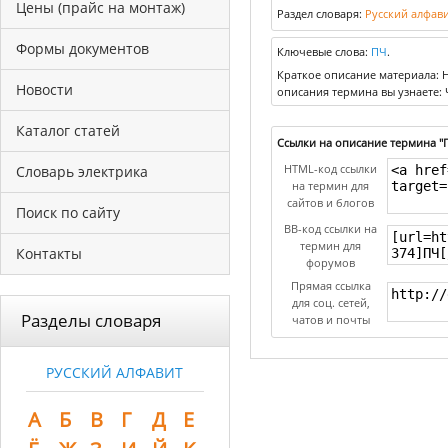
Цены (прайс на монтаж)
Раздел словаря:
Русский алфав
Формы документов
Ключевые слова:
ПЧ
.
Краткое описание материала: Н
Новости
описания термина вы узнаете: 
Каталог статей
Ссылки на описание термина "
HTML-код ссылки
Словарь электрика
на термин для
сайтов и блогов
Поиск по сайту
BB-код ссылки на
термин для
Контакты
форумов
Прямая ссылка
для соц. сетей,
Разделы словаря
чатов и почты
РУССКИЙ АЛФАВИТ
А
Б
В
Г
Д
Е