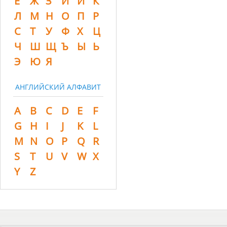
Ё
Ж
З
И
Й
К
Л
М
Н
О
П
Р
С
Т
У
Ф
Х
Ц
Ч
Ш
Щ
Ъ
Ы
Ь
Э
Ю
Я
АНГЛИЙСКИЙ АЛФАВИТ
A
B
C
D
E
F
G
H
I
J
K
L
M
N
O
P
Q
R
S
T
U
V
W
X
Y
Z