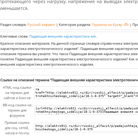
протекающего через нагрузку, напряжение на выводах электро
уменьшается.
Раздел словаря:
Русский алфавит
|
Категория раздела:
Термины на букву «
П
»
|
Пр
Ключевые слова:
Падающая внешняя характеристика эле
.
Краткое описание материала: На данной странице словаря-справочника электр
характеристика электротехнического изделия". Падающая внешняя характеристик
описания термина вы узнаете: Что такое Падающая внешняя характеристика элек
понятие Падающая внешняя характеристика электротехнического изделия? Как 
внешняя характеристика электротехнического изделия.
Ссылки на описание термина "Падающая внешняя характеристика электротехниче
HTML-код ссылки
на термин для
сайтов и блогов
BB-код ссылки на
термин для
форумов
Прямая ссылка
для соц. сетей,
чатов и почты