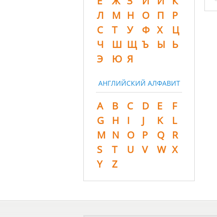
Ё
Ж
З
И
Й
К
Л
М
Н
О
П
Р
С
Т
У
Ф
Х
Ц
Ч
Ш
Щ
Ъ
Ы
Ь
Э
Ю
Я
АНГЛИЙСКИЙ АЛФАВИТ
A
B
C
D
E
F
G
H
I
J
K
L
M
N
O
P
Q
R
S
T
U
V
W
X
Y
Z