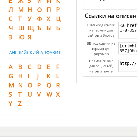
Ё
Ж
З
И
Й
К
Л
М
Н
О
П
Р
Ссылки на описан
С
Т
У
Ф
Х
Ц
HTML-код ссылки
Ч
Ш
Щ
Ъ
Ы
Ь
на термин для
Э
Ю
Я
сайтов и блогов
BB-код ссылки на
термин для
АНГЛИЙСКИЙ АЛФАВИТ
форумов
Прямая ссылка
A
B
C
D
E
F
для соц. сетей,
чатов и почты
G
H
I
J
K
L
M
N
O
P
Q
R
S
T
U
V
W
X
Y
Z