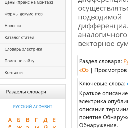
Цены (прайс на монтаж)
осуществлять
Формы документов
подводим
дифференци
Новости
аналогичног
Каталог статей
векторное су
Словарь электрика
Раздел словаря:
Р
Поиск по сайту
«
О
»
|
Просмотров
Контакты
Ключевые слова:
Разделы словаря
Краткое описание
электрика опубли
РУССКИЙ АЛФАВИТ
описания термина
понятие Обнаруже
А
Б
В
Г
Д
Е
Обнаружение.