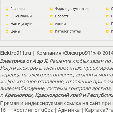
Главная
Формы документов
С
О компании
Новости
Наши услуги
Акции
П
Цены
Каталог статей
Elektro911.ru
|
Компания «Электро911»
© 2014
Электрика от А до Я.
Решение любых задач по э
Услуги электрика, электромонтаж, проектиров
перевод на электроотопление, дизайн и монт
инфра-красное отопление, отопление при пом
видеонаблюдение, системы контроля доступа, 
г. Красноярск, Красноярский край и Республик
Прямая и индексируемая ссылка на сайт при
16+ |
Хостинг от
uCoz
|
Админка
|
Карта сайт