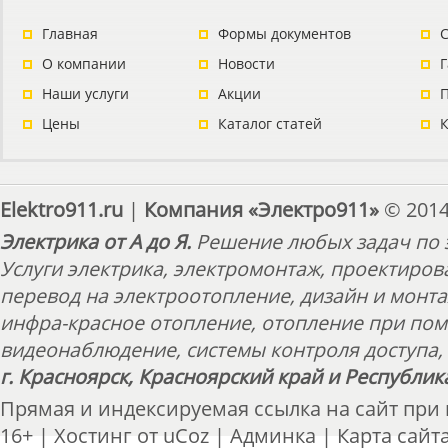
Главная
Формы документов
С
О компании
Новости
Наши услуги
Акции
П
Цены
Каталог статей
Elektro911.ru
|
Компания «Электро911»
© 2014
Электрика от А до Я.
Решение любых задач по э
Услуги электрика, электромонтаж, проектиров
перевод на электроотопление, дизайн и монт
инфра-красное отопление, отопление при пом
видеонаблюдение, системы контроля доступа, 
г. Красноярск, Красноярский край и Республик
Прямая и индексируемая ссылка на сайт при
16+ |
Хостинг от
uCoz
|
Админка
|
Карта сайт