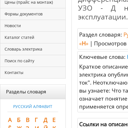
Цены (прайс на монтаж)
УЗО - Д не
Формы документов
эксплуатации.
Новости
Раздел словаря:
Р
Каталог статей
«
Н
»
|
Просмотров 
Словарь электрика
Ключевые слова:
Поиск по сайту
Краткое описание
Контакты
электрика опубл
ток". Неотключаю
вы узнаете: Что 
Разделы словаря
означает поняти
применяется опр
РУССКИЙ АЛФАВИТ
А
Б
В
Г
Д
Е
Ссылки на описа