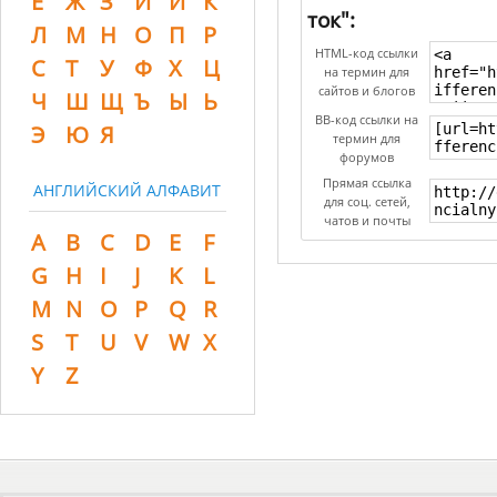
Ё
Ж
З
И
Й
К
ток":
Л
М
Н
О
П
Р
HTML-код ссылки
С
Т
У
Ф
Х
Ц
на термин для
сайтов и блогов
Ч
Ш
Щ
Ъ
Ы
Ь
BB-код ссылки на
Э
Ю
Я
термин для
форумов
Прямая ссылка
АНГЛИЙСКИЙ АЛФАВИТ
для соц. сетей,
чатов и почты
A
B
C
D
E
F
G
H
I
J
K
L
M
N
O
P
Q
R
S
T
U
V
W
X
Y
Z