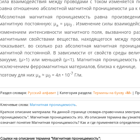
сила взаимодействия между проводами с током изменяется п
равна отношению абсолютной магнитной проницаемости μа к 
Абсолютная магнитная проницаемость равна произведен
магнитную постоянную: μ
= μμ
. Изменение силы взаимодейс
а
0
изменением интенсивности магнитного поля, вызванного ра
магнитными свойствами вещества, находящегося между про
показывает, во сколько раз абсолютная магнитная проница
магнитной постоянной. В зависимости от свойств среды вели
вакууме, (μ>1) или меньшей (μ<1). Магнитная проницаемость 
исключением ферромагнитных материалов, близка к единице,
-7
поэтому для них μ
≈ μ
= 4л • 10
Г/м.
а
0
Раздел словаря:
Русский алфавит
|
Категория раздела:
Термины на букву «
М
»
|
Пр
Ключевые слова:
Магнитная проницаемость
.
Краткое описание материала: На данной странице словаря-справочника электри
проницаемость". Магнитная проницаемость это. Из описания термина вы узнает
означает понятие Магнитная проницаемость? Как и где применяется определен
Ссылки на описание термина "Магнитная проницаемость":