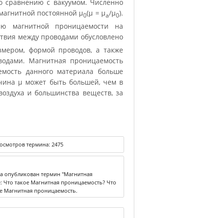
о сравнению с вакуумом. Численно
магнитной постоянной μ
(μ = μ
/μ
).
0
а
0
ию магнитной проницаемости на
твия между проводами обусловлено
змером, формой проводов, а также
водами. Магнитная проницаемость
емость данного материала больше
чина μ может быть большей, чем в
воздуха и большинства веществ, за
осмотров термина:
2475
ка опубликован термин "Магнитная
е: Что такое Магнитная проницаемость? Что
ие Магнитная проницаемость.