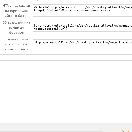
HTML-код ссылки
на термин для
сайтов и блогов
BB-код ссылки на
термин для
форумов
Прямая ссылка
для соц. сетей,
чатов и почты