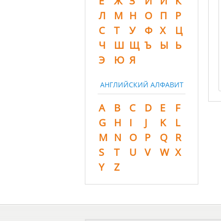
Ё
Ж
З
И
Й
К
Л
М
Н
О
П
Р
С
Т
У
Ф
Х
Ц
Ч
Ш
Щ
Ъ
Ы
Ь
Э
Ю
Я
АНГЛИЙСКИЙ АЛФАВИТ
A
B
C
D
E
F
G
H
I
J
K
L
M
N
O
P
Q
R
S
T
U
V
W
X
Y
Z