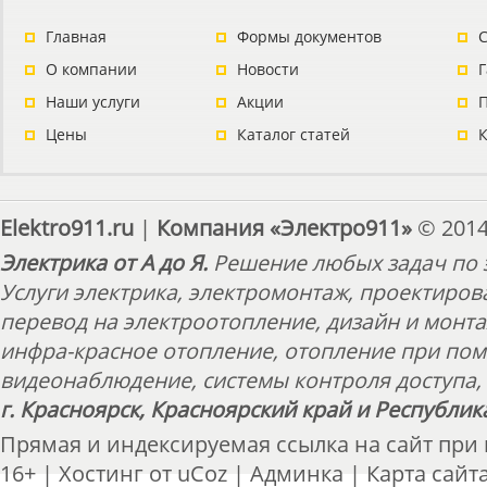
Главная
Формы документов
С
О компании
Новости
Наши услуги
Акции
П
Цены
Каталог статей
Elektro911.ru
|
Компания «Электро911»
© 2014
Электрика от А до Я.
Решение любых задач по э
Услуги электрика, электромонтаж, проектиров
перевод на электроотопление, дизайн и монт
инфра-красное отопление, отопление при пом
видеонаблюдение, системы контроля доступа, 
г. Красноярск, Красноярский край и Республик
Прямая и индексируемая ссылка на сайт при
16+ |
Хостинг от
uCoz
|
Админка
|
Карта сайт