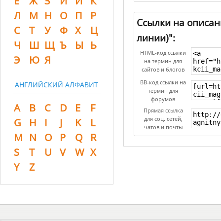
Ё
Ж
З
И
Й
К
Л
М
Н
О
П
Р
Ссылки на описан
С
Т
У
Ф
Х
Ц
линии)":
Ч
Ш
Щ
Ъ
Ы
Ь
HTML-код ссылки
Э
Ю
Я
на термин для
сайтов и блогов
BB-код ссылки на
АНГЛИЙСКИЙ АЛФАВИТ
термин для
форумов
A
B
C
D
E
F
Прямая ссылка
для соц. сетей,
G
H
I
J
K
L
чатов и почты
M
N
O
P
Q
R
S
T
U
V
W
X
Y
Z