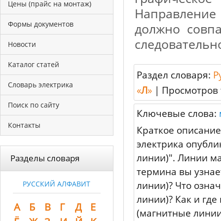
Цены (прайс на монтаж)
Направлени
Формы документов
должно совпа
следовательно
Новости
Каталог статей
Раздел словаря:
Р
Словарь электрика
«
Л
»
|
Просмотров 
Поиск по сайту
Ключевые слова:
Контакты
Краткое описание
электрика опубли
линии)". Линии м
Разделы словаря
термина вы узнае
линии)? Что озна
РУССКИЙ АЛФАВИТ
линии)? Как и гд
А
Б
В
Г
Д
Е
(магнитные линии