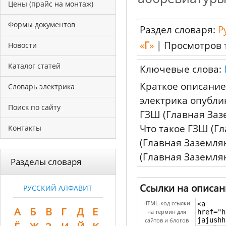
Цены (прайс на монтаж)
Формы документов
Раздел словаря:
Р
«
Г
»
|
Просмотров 
Новости
Каталог статей
Ключевые слова:
Краткое описание
Словарь электрика
электрика опубли
Поиск по сайту
ГЗШ (Главная Заз
Что такое ГЗШ (Г
Контакты
(Главная Заземля
(Главная Заземл
Разделы словаря
Ссылки на описан
РУССКИЙ АЛФАВИТ
HTML-код ссылки
А
Б
В
Г
Д
Е
на термин для
сайтов и блогов