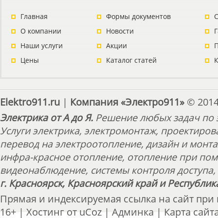
Главная
Формы документов
С
О компании
Новости
Наши услуги
Акции
П
Цены
Каталог статей
Elektro911.ru
|
Компания «Электро911»
© 2014
Электрика от А до Я.
Решение любых задач по э
Услуги электрика, электромонтаж, проектиров
перевод на электроотопление, дизайн и монт
инфра-красное отопление, отопление при пом
видеонаблюдение, системы контроля доступа, 
г. Красноярск, Красноярский край и Республик
Прямая и индексируемая ссылка на сайт при
16+ |
Хостинг от
uCoz
|
Админка
|
Карта сайт