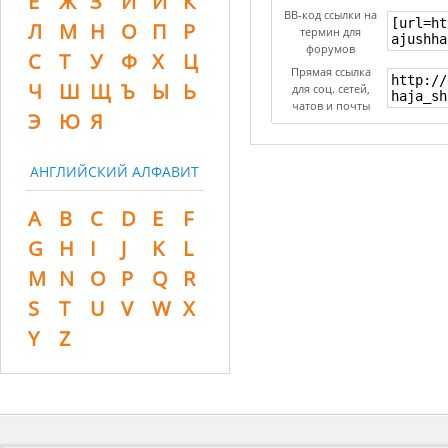
Ё
Ж
З
И
Й
К
BB-код ссылки на
Л
М
Н
О
П
Р
термин для
форумов
С
Т
У
Ф
Х
Ц
Прямая ссылка
Ч
Ш
Щ
Ъ
Ы
Ь
для соц. сетей,
чатов и почты
Э
Ю
Я
АНГЛИЙСКИЙ АЛФАВИТ
A
B
C
D
E
F
G
H
I
J
K
L
M
N
O
P
Q
R
S
T
U
V
W
X
Y
Z