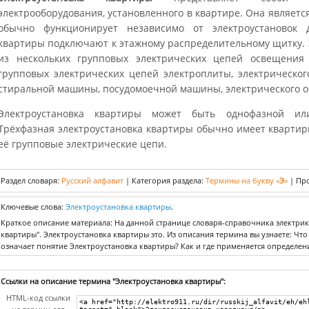
электрооборудования, установленного в квартире. Она являет
обычно функционирует независимо от электроустановок д
квартиры подключают к этажному распределительному щитку. 
из нескольких групповых электрических цепей освещения
групповых электрических цепей электроплиты, электрическог
стиральной машины, посудомоечной машины, электрического об
Электроустановка квартиры может быть однофазной или
Трёхфазная электроустановка квартиры обычно имеет квартир
её групповые электрические цепи.
Раздел словаря:
Русский алфавит
|
Категория раздела:
Термины на букву «
Э
»
|
Про
Ключевые слова:
Электроустановка квартиры
.
Краткое описание материала: На данной странице словаря-справочника электри
квартиры". Электроустановка квартиры это. Из описания термина вы узнаете: Чт
означает понятие Электроустановка квартиры? Как и где применяется определен
Ссылки на описание термина "Электроустановка квартиры":
HTML-код ссылки