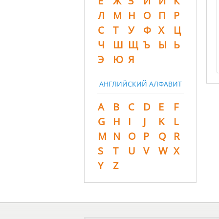
Ё
Ж
З
И
Й
К
Л
М
Н
О
П
Р
С
Т
У
Ф
Х
Ц
Ч
Ш
Щ
Ъ
Ы
Ь
Э
Ю
Я
АНГЛИЙСКИЙ АЛФАВИТ
A
B
C
D
E
F
G
H
I
J
K
L
M
N
O
P
Q
R
S
T
U
V
W
X
Y
Z