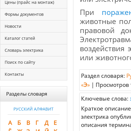
Цены (прайс на монтаж)
При
пораже
Формы документов
животные пол
Новости
правовой д
Электротра
Каталог статей
воздействия 
Словарь электрика
или животног
Поиск по сайту
Контакты
Раздел словаря:
Р
«
Э
»
|
Просмотров 
Разделы словаря
Ключевые слова:
Краткое описание
РУССКИЙ АЛФАВИТ
электрика опубли
А
Б
В
Г
Д
Е
описания термина