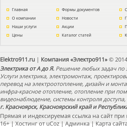
Главная
Формы документов
С
О компании
Новости
Наши услуги
Акции
П
Цены
Каталог статей
Elektro911.ru
|
Компания «Электро911»
© 2014
Электрика от А до Я.
Решение любых задач по э
Услуги электрика, электромонтаж, проектиров
перевод на электроотопление, дизайн и монт
инфра-красное отопление, отопление при пом
видеонаблюдение, системы контроля доступа, 
г. Красноярск, Красноярский край и Республик
Прямая и индексируемая ссылка на сайт при
16+ |
Хостинг от
uCoz
|
Админка
|
Карта сайт