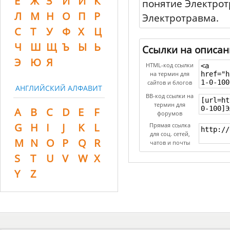
Ё
Ж
З
И
Й
К
понятие Электрот
Л
М
Н
О
П
Р
Электротравма.
С
Т
У
Ф
Х
Ц
Ч
Ш
Щ
Ъ
Ы
Ь
Ссылки на описан
Э
Ю
Я
HTML-код ссылки
на термин для
сайтов и блогов
АНГЛИЙСКИЙ АЛФАВИТ
BB-код ссылки на
термин для
A
B
C
D
E
F
форумов
G
H
I
J
K
L
Прямая ссылка
для соц. сетей,
M
N
O
P
Q
R
чатов и почты
S
T
U
V
W
X
Y
Z