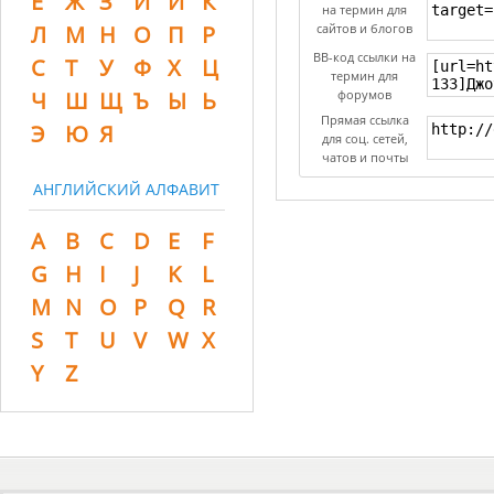
Ё
Ж
З
И
Й
К
на термин для
Л
М
Н
О
П
Р
сайтов и блогов
BB-код ссылки на
С
Т
У
Ф
Х
Ц
термин для
Ч
Ш
Щ
Ъ
Ы
Ь
форумов
Прямая ссылка
Э
Ю
Я
для соц. сетей,
чатов и почты
АНГЛИЙСКИЙ АЛФАВИТ
A
B
C
D
E
F
G
H
I
J
K
L
M
N
O
P
Q
R
S
T
U
V
W
X
Y
Z