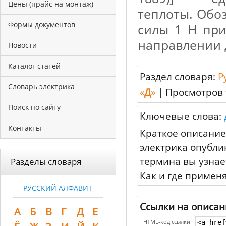
Цены (прайс на монтаж)
теплоты. Обоз
Формы документов
силы 1 Н при
направлении 
Новости
Каталог статей
Раздел словаря:
Р
Словарь электрика
«
Д
»
|
Просмотров 
Поиск по сайту
Ключевые слова:
Контакты
Краткое описание
электрика опубли
термина вы узнае
Разделы словаря
Как и где примен
РУССКИЙ АЛФАВИТ
Ссылки на описан
А
Б
В
Г
Д
Е
HTML-код ссылки