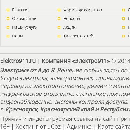
Главная
Формы документов
С
О компании
Новости
Наши услуги
Акции
П
Цены
Каталог статей
Elektro911.ru
|
Компания «Электро911»
© 2014
Электрика от А до Я.
Решение любых задач по э
Услуги электрика, электромонтаж, проектиров
перевод на электроотопление, дизайн и монт
инфра-красное отопление, отопление при пом
видеонаблюдение, системы контроля доступа, 
г. Красноярск, Красноярский край и Республик
Прямая и индексируемая ссылка на сайт при
16+ |
Хостинг от
uCoz
|
Админка
|
Карта сайт