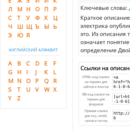
Ё
Ж
З
И
Й
К
Ключевые слова:
Л
М
Н
О
П
Р
Краткое описание
С
Т
У
Ф
Х
Ц
электрика опубли
Ч
Ш
Щ
Ъ
Ы
Ь
это. Из описания 
Э
Ю
Я
означает понятие
определение Дво
АНГЛИЙСКИЙ АЛФАВИТ
A
B
C
D
E
F
Ссылки на описан
G
H
I
J
K
L
HTML-код ссылки
M
N
O
P
Q
R
на термин для
сайтов и блогов
S
T
U
V
W
X
BB-код ссылки на
Y
Z
термин для
форумов
Прямая ссылка
для соц. сетей,
чатов и почты