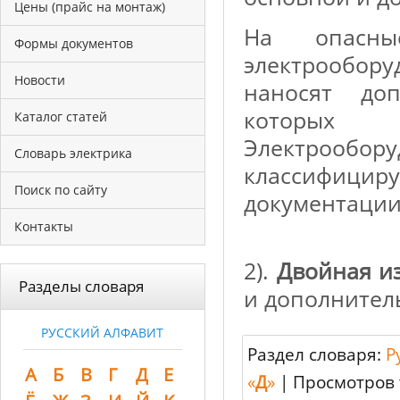
Цены (прайс на монтаж)
На опасны
Формы документов
электрообо
Новости
наносят доп
которых 
Каталог статей
Электрообор
Словарь электрика
классифиц
Поиск по сайту
документации 
Контакты
2).
Двойная и
Разделы словаря
и дополнител
РУССКИЙ АЛФАВИТ
Раздел словаря:
Р
А
Б
В
Г
Д
Е
«
Д
»
|
Просмотров 