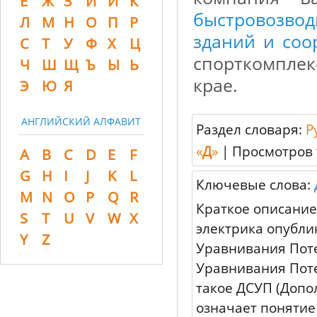
Ё
Ж
З
И
Й
К
быстровозвод
Л
М
Н
О
П
Р
зданий и соо
С
Т
У
Ф
Х
Ц
спорткомплек
Ч
Ш
Щ
Ъ
Ы
Ь
крае.
Э
Ю
Я
АНГЛИЙСКИЙ АЛФАВИТ
Раздел словаря:
Р
«
Д
»
|
Просмотров 
A
B
C
D
E
F
G
H
I
J
K
L
Ключевые слова:
M
N
O
P
Q
R
Краткое описание
S
T
U
V
W
X
электрика опубли
Y
Z
Уравнивания Поте
Уравнивания Поте
такое ДСУП (Допо
означает понятие