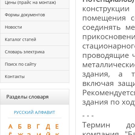
Цены (прайс на монтаж)
конструкци
Формы документов
помещения с
соединять м
Новости
прикоснов
Каталог статей
стационарно
Словарь электрика
проводящие ч
металличес
Поиск по сайту
здания, а 
Контакты
включая защ
Рекомендуетс
Разделы словаря
здания по ход
РУССКИЙ АЛФАВИТ
- - -
Термин доб
А
Б
В
Г
Д
Е
компания "Б