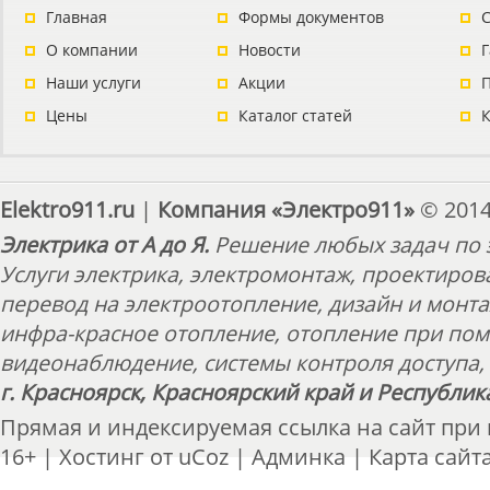
Главная
Формы документов
С
О компании
Новости
Наши услуги
Акции
П
Цены
Каталог статей
Elektro911.ru
|
Компания «Электро911»
© 2014
Электрика от А до Я.
Решение любых задач по э
Услуги электрика, электромонтаж, проектиров
перевод на электроотопление, дизайн и монт
инфра-красное отопление, отопление при пом
видеонаблюдение, системы контроля доступа, 
г. Красноярск, Красноярский край и Республик
Прямая и индексируемая ссылка на сайт при
16+ |
Хостинг от
uCoz
|
Админка
|
Карта сайт