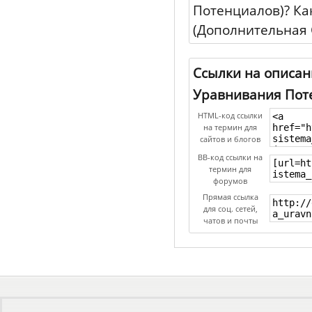
Потенциалов)? Ка
(Дополнительная 
Ссылки на описан
Уравнивания Поте
HTML-код ссылки
на термин для
сайтов и блогов
BB-код ссылки на
термин для
форумов
Прямая ссылка
для соц. сетей,
чатов и почты