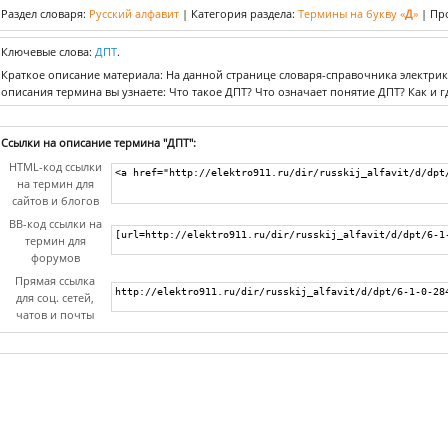
Раздел словаря:
Русский алфавит
|
Категория раздела:
Термины на букву «
Д
»
|
Пр
Ключевые слова:
ДПТ
.
Краткое описание материала: На данной странице словаря-справочника электрик
описания термина вы узнаете: Что такое ДПТ? Что означает понятие ДПТ? Как и 
Ссылки на описание термина "ДПТ":
HTML-код ссылки
на термин для
сайтов и блогов
BB-код ссылки на
термин для
форумов
Прямая ссылка
для соц. сетей,
чатов и почты