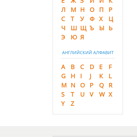
Ё
Ж
З
И
Й
К
Л
М
Н
О
П
Р
С
Т
У
Ф
Х
Ц
Ч
Ш
Щ
Ъ
Ы
Ь
Э
Ю
Я
АНГЛИЙСКИЙ АЛФАВИТ
A
B
C
D
E
F
G
H
I
J
K
L
M
N
O
P
Q
R
S
T
U
V
W
X
Y
Z