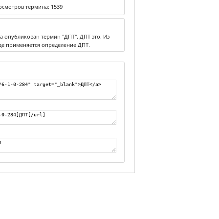
осмотров термина:
1539
а опубликован термин "ДПТ". ДПТ это. Из
где применяется определение ДПТ.