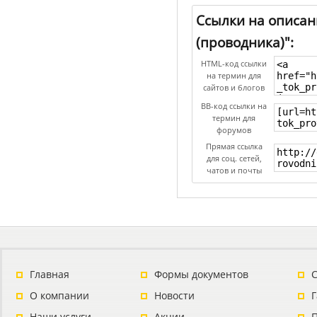
Ссылки на описан
(проводника)":
HTML-код ссылки
на термин для
сайтов и блогов
BB-код ссылки на
термин для
форумов
Прямая ссылка
для соц. сетей,
чатов и почты
Главная
Формы документов
С
О компании
Новости
Наши услуги
Акции
П