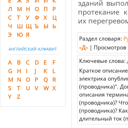
Ё
Ж
З
И
Й
К
зданий выпол
Л
М
Н
О
П
Р
протекание 
С
Т
У
Ф
Х
Ц
их перегрево
Ч
Ш
Щ
Ъ
Ы
Ь
Э
Ю
Я
Раздел словаря:
Р
«
Д
»
|
Просмотров 
АНГЛИЙСКИЙ АЛФАВИТ
Ключевые слова:
A
B
C
D
E
F
Краткое описание
G
H
I
J
K
L
электрика опубли
M
N
O
P
Q
R
(проводника)". До
S
T
U
V
W
X
описания термина
Y
Z
(проводника)? Чт
(проводника)? Ка
длительный ток (