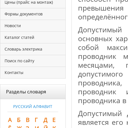
Цены (прайс на монтаж)
превышения
Формы документов
определённог
Новости
Допустимый
основных хар
Каталог статей
собой макси
Словарь электрика
проводник м
Поиск по сайту
месяцами, 
допустимого
Контакты
проводника
проводник 
Разделы словаря
проводника в 
РУССКИЙ АЛФАВИТ
Допустимый 
А
Б
В
Г
Д
Е
является его