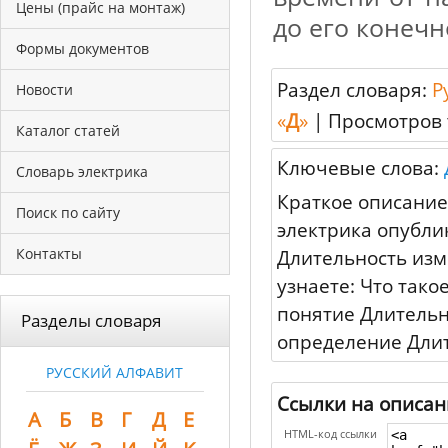
Цены (прайс на монтаж)
до его конечн
Формы документов
Раздел словаря:
Р
Новости
«
Д
»
|
Просмотров 
Каталог статей
Ключевые слова:
Словарь электрика
Краткое описание
Поиск по сайту
электрика опубли
Контакты
Длительность изм
узнаете: Что так
понятие Длительн
Разделы словаря
определение Дли
РУССКИЙ АЛФАВИТ
Ссылки на описан
А
Б
В
Г
Д
Е
HTML-код ссылки