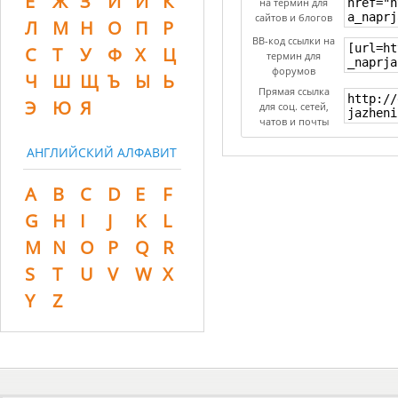
Ё
Ж
З
И
Й
К
на термин для
сайтов и блогов
Л
М
Н
О
П
Р
BB-код ссылки на
С
Т
У
Ф
Х
Ц
термин для
форумов
Ч
Ш
Щ
Ъ
Ы
Ь
Прямая ссылка
Э
Ю
Я
для соц. сетей,
чатов и почты
АНГЛИЙСКИЙ АЛФАВИТ
A
B
C
D
E
F
G
H
I
J
K
L
M
N
O
P
Q
R
S
T
U
V
W
X
Y
Z