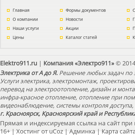
Главная
Формы документов
С
О компании
Новости
Наши услуги
Акции
П
Цены
Каталог статей
Elektro911.ru
|
Компания «Электро911»
© 2014
Электрика от А до Я.
Решение любых задач по э
Услуги электрика, электромонтаж, проектиров
перевод на электроотопление, дизайн и монт
инфра-красное отопление, отопление при пом
видеонаблюдение, системы контроля доступа, 
г. Красноярск, Красноярский край и Республик
Прямая и индексируемая ссылка на сайт при
16+ |
Хостинг от
uCoz
|
Админка
|
Карта сайт