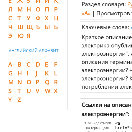
Ё
Ж
З
И
Й
К
Раздел словаря:
Р
Л
М
Н
О
П
Р
«
А
»
|
Просмотров 
С
Т
У
Ф
Х
Ц
Ч
Ш
Щ
Ъ
Ы
Ь
Ключевые слова:
Э
Ю
Я
Краткое описание
электрика опубли
АНГЛИЙСКИЙ АЛФАВИТ
электроэнергии". 
описания термина
A
B
C
D
E
F
электроэнергии? 
G
H
I
J
K
L
электроэнергии? 
M
N
O
P
Q
R
потреблении элек
S
T
U
V
W
X
Y
Z
Ссылки на описан
электроэнергии":
HTML-код ссылки
на термин для