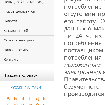
Цены (прайс на монтаж)
потребление
Формы документов
отсутствии п
его работу. 
Новости
данных о ма
Каталог статей
и 24 ч. их 
Словарь электрика
потреблен
поставщик
Поиск по сайту
потребления
Контакты
положениям
электроэнерг
Разделы словаря
Правительств
безучетно
РУССКИЙ АЛФАВИТ
производится
А
Б
В
Г
Д
Е