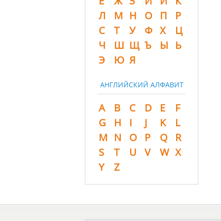
Ё
Ж
З
И
Й
К
Л
М
Н
О
П
Р
С
Т
У
Ф
Х
Ц
Ч
Ш
Щ
Ъ
Ы
Ь
Э
Ю
Я
АНГЛИЙСКИЙ АЛФАВИТ
A
B
C
D
E
F
G
H
I
J
K
L
M
N
O
P
Q
R
S
T
U
V
W
X
Y
Z