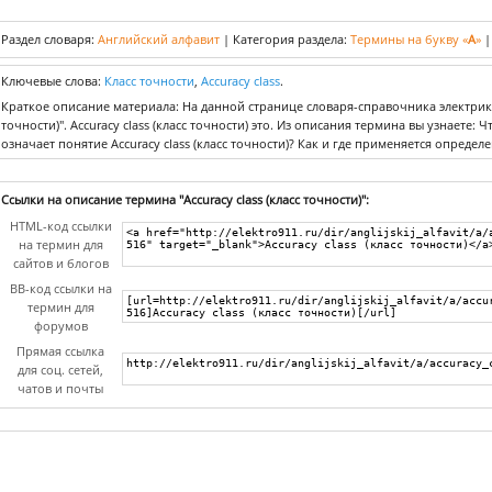
Раздел словаря:
Английский алфавит
|
Категория раздела:
Термины на букву «
A
»
Ключевые слова:
Класс точности
,
Accuracy class
.
Краткое описание материала: На данной странице словаря-справочника электрика 
точности)". Accuracy class (класс точности) это. Из описания термина вы узнаете: Чт
означает понятие Accuracy class (класс точности)? Как и где применяется определен
Ссылки на описание термина "Accuracy class (класс точности)":
HTML-код ссылки
на термин для
сайтов и блогов
BB-код ссылки на
термин для
форумов
Прямая ссылка
для соц. сетей,
чатов и почты