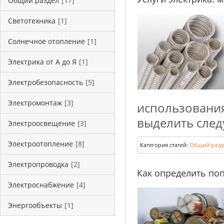
Общий раздел
[17]
Светотехника
[1]
Солнечное отопление
[1]
Электрика от А до Я
[1]
Электробезопасность
[5]
Электромонтаж
[3]
использовани
выделить след
Электроосвещение
[3]
Электроотопление
[8]
Категория статей:
Общий разд
Электропроводка
[2]
Как определить по
Электроснабжение
[4]
Энергообъекты
[1]