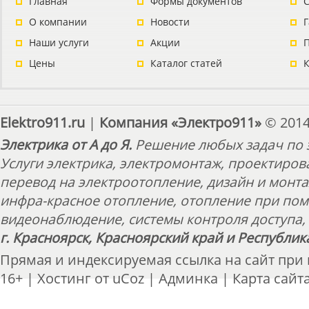
Главная
Формы документов
С
О компании
Новости
Наши услуги
Акции
П
Цены
Каталог статей
Elektro911.ru
|
Компания «Электро911»
© 2014
Электрика от А до Я.
Решение любых задач по э
Услуги электрика, электромонтаж, проектиров
перевод на электроотопление, дизайн и монт
инфра-красное отопление, отопление при пом
видеонаблюдение, системы контроля доступа, 
г. Красноярск, Красноярский край и Республик
Прямая и индексируемая ссылка на сайт при
16+ |
Хостинг от
uCoz
|
Админка
|
Карта сайт