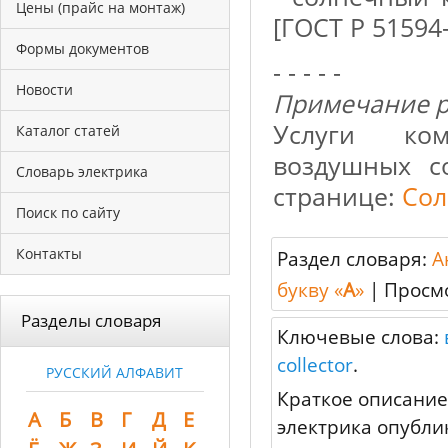
Цены (прайс на монтаж)
[ГОСТ Р 51594-
Формы документов
- - - - -
Новости
Примечание р
Услуги ко
Каталог статей
воздушных с
Словарь электрика
cтранице:
Сол
Поиск по сайту
Контакты
Раздел словаря:
А
букву «
A
»
|
Просм
Разделы словаря
Ключевые слова:
collector
.
РУССКИЙ АЛФАВИТ
Краткое описание
А
Б
В
Г
Д
Е
электрика опублик