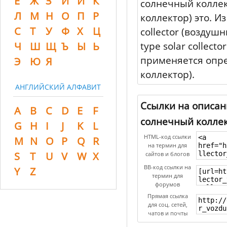
Ё
Ж
З
И
Й
К
солнечный коллект
Л
М
Н
О
П
Р
коллектор) это. Из
С
Т
У
Ф
Х
Ц
collector (воздуш
type solar collec
Ч
Ш
Щ
Ъ
Ы
Ь
применяется опред
Э
Ю
Я
коллектор).
АНГЛИЙСКИЙ АЛФАВИТ
Ссылки на описани
A
B
C
D
E
F
солнечный коллек
G
H
I
J
K
L
HTML-код ссылки
M
N
O
P
Q
R
на термин для
S
T
U
V
W
X
сайтов и блогов
BB-код ссылки на
Y
Z
термин для
форумов
Прямая ссылка
для соц. сетей,
чатов и почты